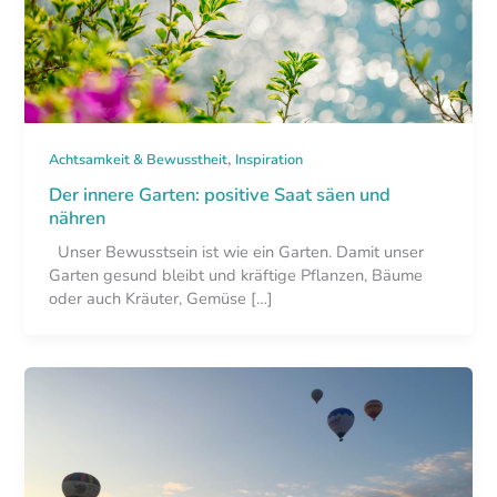
,
Achtsamkeit & Bewusstheit
Inspiration
Der innere Garten: positive Saat säen und
nähren
Unser Bewusstsein ist wie ein Garten. Damit unser
Garten gesund bleibt und kräftige Pflanzen, Bäume
oder auch Kräuter, Gemüse […]