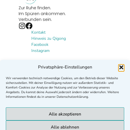
Zur Ruhe finden.
Im Spüren ankommen.
Verbunden sein.
Kontakt
Hinweis zu Qigong
Facebook
Instagram
Newsletter
Privatsphäre-Einstellungen
Lust auf mehr Qigong? Abonniere
Wir verwenden technisch notwendige Cookies, um den Betrieb dieser Website
meinen Newsletter und erhalte
sicherzustellen. Mit deiner Einwilligung nutzen wir außerdem Statistik- und
Neuigkeiten, Qigong-Angebote und
Komfort-Cookies zur Analyse der Nutzung und zur Verbesserung unseres
Angebots. Du kannst deine Auswahl jederzeit ändern oder widerrufen. Weitere
Inspirationen.
Informationen findest du in unserer Datenschutzerklärung.
Zur Newsletter-Anmeldung
Alle akzeptieren
Impressum
Datenschutz
AGB
Widerrufsbelehrung
Alle ablehnen