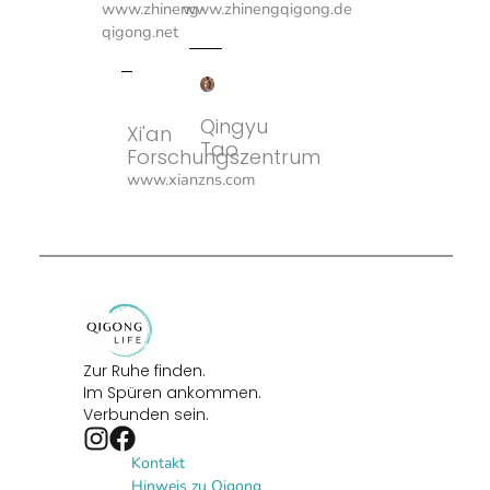
www.zhineng-
www.zhinengqigong.de
qigong.net
Qingyu
Xi'an
Tao
Forschungszentrum
www.xianzns.com
Zur Ruhe finden.
Im Spüren ankommen.
Verbunden sein.
Kontakt
Hinweis zu Qigong