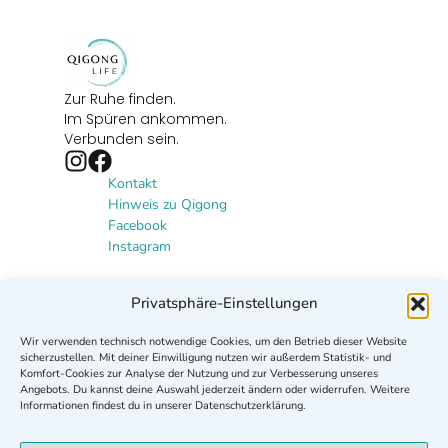
Zur Ruhe finden.
Im Spüren ankommen.
Verbunden sein.
Kontakt
Hinweis zu Qigong
Facebook
Instagram
Newsletter
Privatsphäre-Einstellungen
Lust auf mehr Qigong? Abonniere
Wir verwenden technisch notwendige Cookies, um den Betrieb dieser Website
meinen Newsletter und erhalte
sicherzustellen. Mit deiner Einwilligung nutzen wir außerdem Statistik- und
Neuigkeiten, Qigong-Angebote und
Komfort-Cookies zur Analyse der Nutzung und zur Verbesserung unseres
Angebots. Du kannst deine Auswahl jederzeit ändern oder widerrufen. Weitere
Inspirationen.
Informationen findest du in unserer Datenschutzerklärung.
Zur Newsletter-Anmeldung