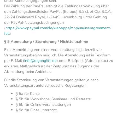
unser Konto eingegangen sein.
Bei Zahlung per PayPal erfolgt die Zahlungsabwicklung über
den Zahlungsdienstleister PayPal (Europe) S.à r.l. et Cie, S.C.A.,
22-24 Boulevard Royal, L-2449 Luxembourg unter Geltung
der PayPal-Nutzungsbedingungen
(
https://www.paypal.com/de/webapps/mpp/ua/useragreement-
full
)
§ 5 Abmeldung / Stornierung / Nichtteilnahme
Eine Abmeldung von einer Veranstaltung ist jederzeit vor
Veranstaltungsbeginn möglich. Die Abmeldung ist in Textform
per E-Mail (
info@qigonglife.de
) oder Briefpost (Adresse s.o.) zu
erklären. Maßgeblich ist der Zeitpunkt des Zugangs der
Abmeldung beim Anbieter.
Für die Stornierung von Veranstaltungen gelten je nach
Veranstaltungsart unterschiedliche Regelungen:
§ 5a für Kurse
§ 5b für Workshops, Seminare und Retreats
§ 5b für Online-Veranstaltungen
§ 5d für Einzelunterricht